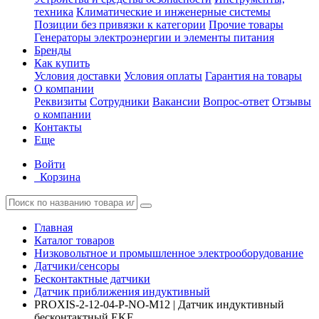
техника
Климатические и инженерные системы
Позиции без привязки к категории
Прочие товары
Генераторы электроэнергии и элементы питания
Бренды
Как купить
Условия доставки
Условия оплаты
Гарантия на товары
О компании
Реквизиты
Сотрудники
Вакансии
Вопрос-ответ
Отзывы
о компании
Контакты
Еще
Войти
Корзина
Главная
Каталог товаров
Низковольтное и промышленное электрооборудование
Датчики/сенсоры
Бесконтактные датчики
Датчик приближения индуктивный
PROXIS-2-12-04-P-NO-M12 | Датчик индуктивный
бесконтактный EKF