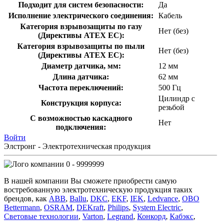
Подходит для систем безопасности:
Да
Исполнение электрического соединения:
Кабель
Категория взрывозащиты по газу
Нет (без)
(Директивы ATEX ЕС):
Категория взрывозащиты по пыли
Нет (без)
(Директивы ATEX ЕС):
Диаметр датчика, мм:
12 мм
Длина датчика:
62 мм
Частота переключений:
500 Гц
Цилиндр с
Конструкция корпуса:
резьбой
С возможностью каскадного
Нет
подключения:
Войти
Элстронг - Электротехническая продукция
0 - 9999999
В нашей компании Вы сможете приобрести самую
востребованную электротехническую продукция таких
брендов, как
ABB
,
Ballu
,
DKC
,
EKF
,
IEK
,
Ledvance
,
OBO
Bettermann
,
OSRAM
,
DEKraft
,
Philips
,
System Electric
,
Световые технологии
,
Varton
,
Legrand
,
Конкорд
,
Кабэкс
,