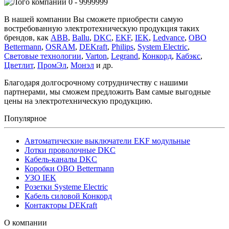
0 - 9999999
В нашей компании Вы сможете приобрести самую
востребованную электротехническую продукция таких
брендов, как
ABB
,
Ballu
,
DKC
,
EKF
,
IEK
,
Ledvance
,
OBO
Bettermann
,
OSRAM
,
DEKraft
,
Philips
,
System Electric
,
Световые технологии
,
Varton
,
Legrand
,
Конкорд
,
Кабэкс
,
Цветлит
,
ПромЭл
,
Монэл
и др.
Благодаря долгосрочному сотрудничеству с нашими
партнерами, мы сможем предложить Вам самые выгодные
цены на электротехническую продукцию.
Популярное
Автоматические выключатели EKF модульные
Лотки проволочные DKC
Кабель-каналы DKC
Коробки OBO Bettermann
УЗО IEK
Розетки Systeme Electric
Кабель силовой Конкорд
Контакторы DEKraft
О компании