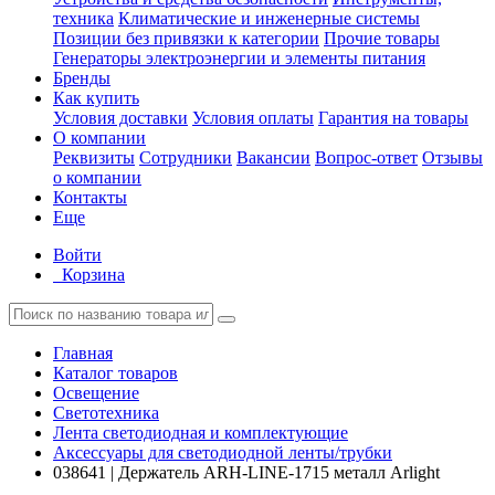
техника
Климатические и инженерные системы
Позиции без привязки к категории
Прочие товары
Генераторы электроэнергии и элементы питания
Бренды
Как купить
Условия доставки
Условия оплаты
Гарантия на товары
О компании
Реквизиты
Сотрудники
Вакансии
Вопрос-ответ
Отзывы
о компании
Контакты
Еще
Войти
Корзина
Главная
Каталог товаров
Освещение
Светотехника
Лента светодиодная и комплектующие
Аксессуары для светодиодной ленты/трубки
038641 | Держатель ARH-LINE-1715 металл Arlight