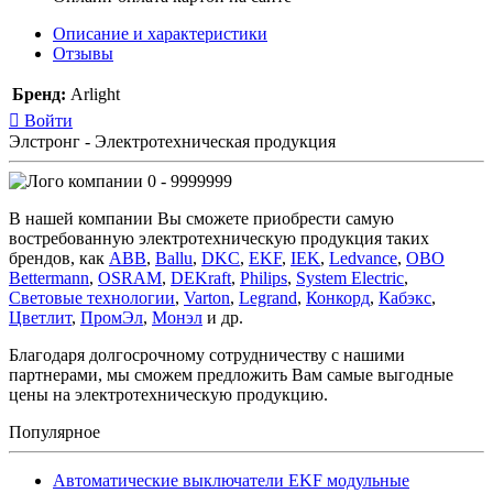
Описание и характеристики
Отзывы
Бренд:
Arlight
Войти
Элстронг - Электротехническая продукция
0 - 9999999
В нашей компании Вы сможете приобрести самую
востребованную электротехническую продукция таких
брендов, как
ABB
,
Ballu
,
DKC
,
EKF
,
IEK
,
Ledvance
,
OBO
Bettermann
,
OSRAM
,
DEKraft
,
Philips
,
System Electric
,
Световые технологии
,
Varton
,
Legrand
,
Конкорд
,
Кабэкс
,
Цветлит
,
ПромЭл
,
Монэл
и др.
Благодаря долгосрочному сотрудничеству с нашими
партнерами, мы сможем предложить Вам самые выгодные
цены на электротехническую продукцию.
Популярное
Автоматические выключатели EKF модульные