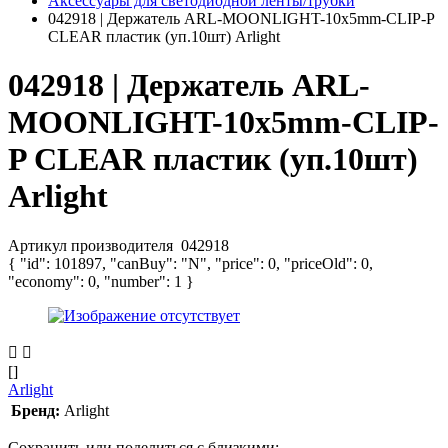
Аксессуары для светодиодной ленты/трубки
042918 | Держатель ARL-MOONLIGHT-10x5mm-CLIP-P
CLEAR пластик (уп.10шт) Arlight
042918 | Держатель ARL-
MOONLIGHT-10x5mm-CLIP-
P CLEAR пластик (уп.10шт)
Arlight
Артикул производителя
042918
{ "id": 101897, "canBuy": "N", "price": 0, "priceOld": 0,
"economy": 0, "number": 1 }
[]
Arlight
Бренд:
Arlight
Сохранить или поделиться с близкими: