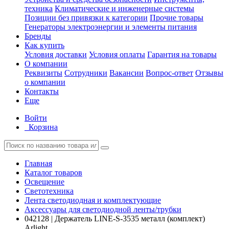
техника
Климатические и инженерные системы
Позиции без привязки к категории
Прочие товары
Генераторы электроэнергии и элементы питания
Бренды
Как купить
Условия доставки
Условия оплаты
Гарантия на товары
О компании
Реквизиты
Сотрудники
Вакансии
Вопрос-ответ
Отзывы
о компании
Контакты
Еще
Войти
Корзина
Главная
Каталог товаров
Освещение
Светотехника
Лента светодиодная и комплектующие
Аксессуары для светодиодной ленты/трубки
042128 | Держатель LINE-S-3535 металл (комплект)
Arlight