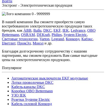
Войти
Элстронг - Электротехническая продукция
0 - 9999999
В нашей компании Вы сможете приобрести самую
востребованную электротехническую продукция таких
брендов, как
ABB
,
Ballu
,
DKC
,
EKF
,
IEK
,
Ledvance
,
OBO
Bettermann
,
OSRAM
,
DEKraft
,
Philips
,
System Electric
,
Световые технологии
,
Varton
,
Legrand
,
Конкорд
,
Кабэкс
,
Цветлит
,
ПромЭл
,
Монэл
и др.
Благодаря долгосрочному сотрудничеству с нашими
партнерами, мы сможем предложить Вам самые выгодные
цены на электротехническую продукцию.
Популярное
Автоматические выключатели EKF модульные
Лотки проволочные DKC
Кабель-каналы DKC
Коробки OBO Bettermann
УЗО IEK
Розетки Systeme Electric
Кабель силовой Конкорд