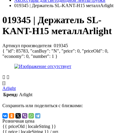
Аксессуары для светодиодной ленты/трубки
019345 | Держатель SL-KANT-H15 металлArlight
019345 | Держатель SL-
KANT-H15 металлArlight
Артикул производителя
019345
{ "id": 85783, "canBuy": "N", "price": 0, "priceOld": 0,
"economy": 0, "number": 1 }
[]
Arlight
Бренд:
Arlight
Сохранить или поделиться с близкими:
Розничная цена
{{ priceOld | localeString }}
{{ price | localeString }}
/ шт.