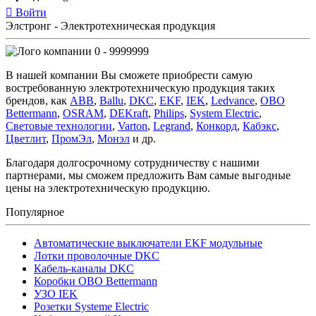
Войти
Элстронг - Электротехническая продукция
0 - 9999999
В нашей компании Вы сможете приобрести самую
востребованную электротехническую продукция таких
брендов, как
ABB
,
Ballu
,
DKC
,
EKF
,
IEK
,
Ledvance
,
OBO
Bettermann
,
OSRAM
,
DEKraft
,
Philips
,
System Electric
,
Световые технологии
,
Varton
,
Legrand
,
Конкорд
,
Кабэкс
,
Цветлит
,
ПромЭл
,
Монэл
и др.
Благодаря долгосрочному сотрудничеству с нашими
партнерами, мы сможем предложить Вам самые выгодные
цены на электротехническую продукцию.
Популярное
Автоматические выключатели EKF модульные
Лотки проволочные DKC
Кабель-каналы DKC
Коробки OBO Bettermann
УЗО IEK
Розетки Systeme Electric