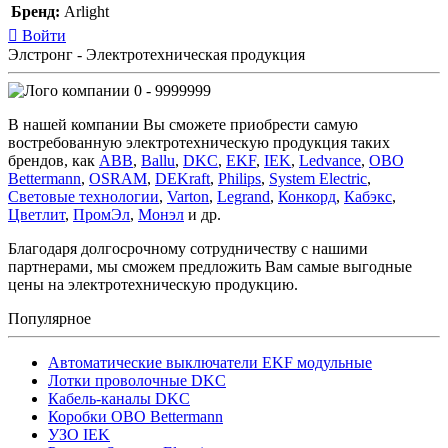
Бренд:
Arlight
Войти
Элстронг - Электротехническая продукция
0 - 9999999
В нашей компании Вы сможете приобрести самую
востребованную электротехническую продукция таких
брендов, как
ABB
,
Ballu
,
DKC
,
EKF
,
IEK
,
Ledvance
,
OBO
Bettermann
,
OSRAM
,
DEKraft
,
Philips
,
System Electric
,
Световые технологии
,
Varton
,
Legrand
,
Конкорд
,
Кабэкс
,
Цветлит
,
ПромЭл
,
Монэл
и др.
Благодаря долгосрочному сотрудничеству с нашими
партнерами, мы сможем предложить Вам самые выгодные
цены на электротехническую продукцию.
Популярное
Автоматические выключатели EKF модульные
Лотки проволочные DKC
Кабель-каналы DKC
Коробки OBO Bettermann
УЗО IEK