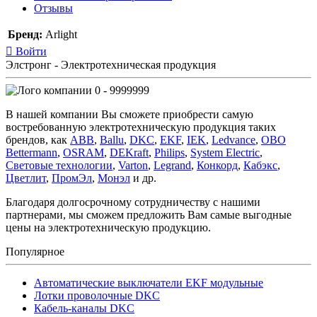
Отзывы
Бренд:
Arlight
Войти
Элстронг - Электротехническая продукция
0 - 9999999
В нашей компании Вы сможете приобрести самую
востребованную электротехническую продукция таких
брендов, как
ABB
,
Ballu
,
DKC
,
EKF
,
IEK
,
Ledvance
,
OBO
Bettermann
,
OSRAM
,
DEKraft
,
Philips
,
System Electric
,
Световые технологии
,
Varton
,
Legrand
,
Конкорд
,
Кабэкс
,
Цветлит
,
ПромЭл
,
Монэл
и др.
Благодаря долгосрочному сотрудничеству с нашими
партнерами, мы сможем предложить Вам самые выгодные
цены на электротехническую продукцию.
Популярное
Автоматические выключатели EKF модульные
Лотки проволочные DKC
Кабель-каналы DKC