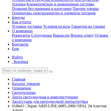
техника
Климатические и инженерные системы
Позиции без привязки к категории
Прочие товары
Генераторы электроэнергии и элементы питания
Бренды
Как купить
Условия доставки
Условия оплаты
Гарантия на товары
О компании
Реквизиты
Сотрудники
Вакансии
Вопрос-ответ
Отзывы
о компании
Контакты
Еще
Войти
Корзина
Главная
Каталог товаров
Освещение
Светотехника
Лента светодиодная и комплектующие
Аксессуары для светодиодной ленты/трубки
018643 | Экран ARH-LINE-6085-2000 OPAL 2м пластик
Arlight