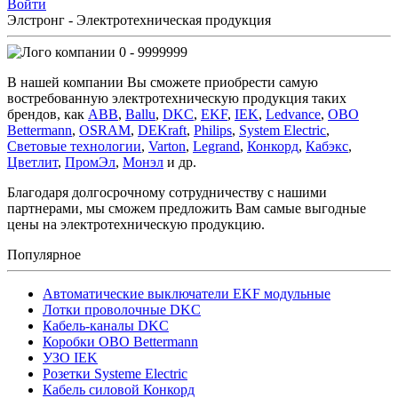
Войти
Элстронг - Электротехническая продукция
0 - 9999999
В нашей компании Вы сможете приобрести самую
востребованную электротехническую продукция таких
брендов, как
ABB
,
Ballu
,
DKC
,
EKF
,
IEK
,
Ledvance
,
OBO
Bettermann
,
OSRAM
,
DEKraft
,
Philips
,
System Electric
,
Световые технологии
,
Varton
,
Legrand
,
Конкорд
,
Кабэкс
,
Цветлит
,
ПромЭл
,
Монэл
и др.
Благодаря долгосрочному сотрудничеству с нашими
партнерами, мы сможем предложить Вам самые выгодные
цены на электротехническую продукцию.
Популярное
Автоматические выключатели EKF модульные
Лотки проволочные DKC
Кабель-каналы DKC
Коробки OBO Bettermann
УЗО IEK
Розетки Systeme Electric
Кабель силовой Конкорд