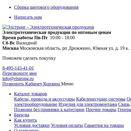
Сборка щитового оборудования
Написать нам
Электротехническая продукция по оптовым ценам
Время работы
Пн-Пт
10:00 - 18:00
Сб-Вс
Выходной
Москва
Московская область, рп Дрожжино, Южная ул, д. 19 к. 
Поможем сделать покупку
8-495-143-41-01
Перезвоните мне
info@elstrong.ru
Позвонить
Кабинет
Корзина
Меню
Каталог товаров
Кабели, провода и аксессуары
Кабеленесущие системы
О
электрооборудование
Изделия для электромонтажа
Связь
Позиции без привязки к категории
Прочие товары
Генера
Бренды
Как купить
Условия доставки
Условия оплаты
Гарантия на товары
О компании