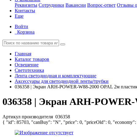
Реквизиты
Сотрудники
Вакансии
Вопрос-ответ
Отзывы о
Контакты
Еще
Войти
Корзина
Главная
Каталог товаров
Освещение
Светотехника
Лента светодиодная и комплектующие
Аксессуары для светодиодной ленты/трубки
036358 | Экран ARH-POWER-W88-2000 OPAL 2м пластик 
036358 | Экран ARH-POWER-W
Артикул производителя
036358
{ "id": 85703, "canBuy": "N", "price": 0, "priceOld": 0, "economy":