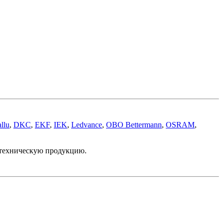
llu
,
DKC
,
EKF
,
IEK
,
Ledvance
,
OBO Bettermann
,
OSRAM
,
отехническую продукцию.