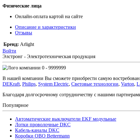
Физические лица
Онлайн-оплата картой на сайте
Описание и характеристики
Отзывы
Бренд:
Arlight
Войти
Элстронг - Электротехническая продукция
0 - 9999999
В нашей компании Вы сможете приобрести самую востребован
DEKraft
,
Philips
,
System Electric
,
Световые технологии
,
Varton
,
L
Благодаря долгосрочному сотрудничеству с нашими партнера
Популярное
Автоматические выключатели EKF модульные
Лотки проволочные DKC
Кабель-каналы DKC
Коробки OBO Bettermann