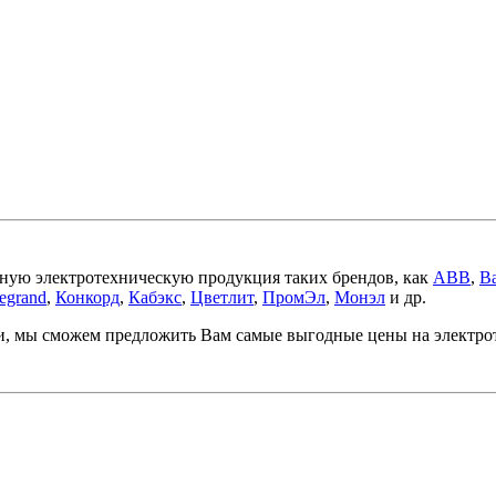
ную электротехническую продукция таких брендов, как
ABB
,
Ba
egrand
,
Конкорд
,
Кабэкс
,
Цветлит
,
ПромЭл
,
Монэл
и др.
ми, мы сможем предложить Вам самые выгодные цены на электр