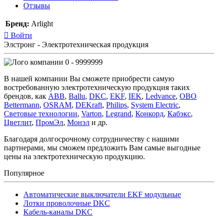
Отзывы
Бренд:
Arlight
Войти
Элстронг - Электротехническая продукция
0 - 9999999
В нашей компании Вы сможете приобрести самую
востребованную электротехническую продукция таких
брендов, как
ABB
,
Ballu
,
DKC
,
EKF
,
IEK
,
Ledvance
,
OBO
Bettermann
,
OSRAM
,
DEKraft
,
Philips
,
System Electric
,
Световые технологии
,
Varton
,
Legrand
,
Конкорд
,
Кабэкс
,
Цветлит
,
ПромЭл
,
Монэл
и др.
Благодаря долгосрочному сотрудничеству с нашими
партнерами, мы сможем предложить Вам самые выгодные
цены на электротехническую продукцию.
Популярное
Автоматические выключатели EKF модульные
Лотки проволочные DKC
Кабель-каналы DKC