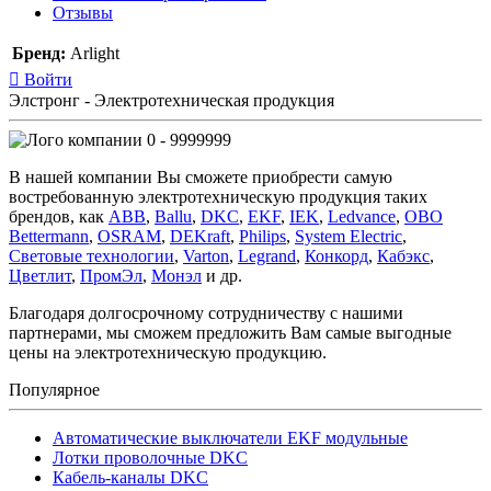
Отзывы
Бренд:
Arlight
Войти
Элстронг - Электротехническая продукция
0 - 9999999
В нашей компании Вы сможете приобрести самую
востребованную электротехническую продукция таких
брендов, как
ABB
,
Ballu
,
DKC
,
EKF
,
IEK
,
Ledvance
,
OBO
Bettermann
,
OSRAM
,
DEKraft
,
Philips
,
System Electric
,
Световые технологии
,
Varton
,
Legrand
,
Конкорд
,
Кабэкс
,
Цветлит
,
ПромЭл
,
Монэл
и др.
Благодаря долгосрочному сотрудничеству с нашими
партнерами, мы сможем предложить Вам самые выгодные
цены на электротехническую продукцию.
Популярное
Автоматические выключатели EKF модульные
Лотки проволочные DKC
Кабель-каналы DKC