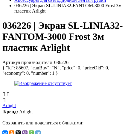
Аксессуары для светодиодной ленты/трубки
036226 | Экран SL-LINIA32-FANTOM-3000 Frost 3м
пластик Arlight
036226 | Экран SL-LINIA32-
FANTOM-3000 Frost 3м
пластик Arlight
Артикул производителя
036226
{ "id": 85607, "canBuy": "N", "price": 0, "priceOld": 0,
"economy": 0, "number": 1 }
[]
Arlight
Бренд:
Arlight
Сохранить или поделиться с близкими: