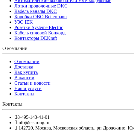
Автоматические выключатели EKF модульные
Лотки проволочные DKC
Кабель-каналы DKC
Коробки OBO Bettermann
УЗО IEK
Розетки Systeme Electric
Кабель силовой Конкорд
Контакторы DEKraft
О компании
О компании
Доставка
Как купить
Вакансии
Статьи и новости
Наши услуги
Контакты
Контакты
8-495-143-41-01
info@elstrong.ru
142720
,
Москва
,
Московская область, рп Дрожжино, Южна