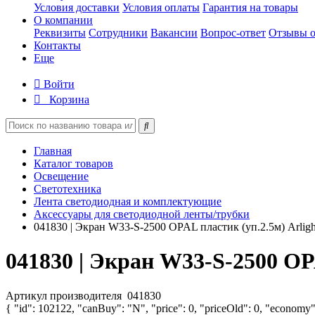
Условия доставки
Условия оплаты
Гарантия на товары
О компании
Реквизиты
Сотрудники
Вакансии
Вопрос-ответ
Отзывы о
Контакты
Еще
Войти
Корзина
Главная
Каталог товаров
Освещение
Светотехника
Лента светодиодная и комплектующие
Аксессуары для светодиодной ленты/трубки
041830 | Экран W33-S-2500 OPAL пластик (уп.2.5м) Arligh
041830 | Экран W33-S-2500 OPA
Артикул производителя
041830
{ "id": 102122, "canBuy": "N", "price": 0, "priceOld": 0, "economy"