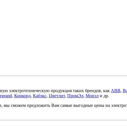
ную электротехническую продукция таких брендов, как
ABB
,
Ba
egrand
,
Конкорд
,
Кабэкс
,
Цветлит
,
ПромЭл
,
Монэл
и др.
ми, мы сможем предложить Вам самые выгодные цены на электр