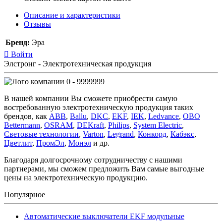
Описание и характеристики
Отзывы
Бренд:
Эра
Войти
Элстронг - Электротехническая продукция
0 - 9999999
В нашей компании Вы сможете приобрести самую
востребованную электротехническую продукция таких
брендов, как
ABB
,
Ballu
,
DKC
,
EKF
,
IEK
,
Ledvance
,
OBO
Bettermann
,
OSRAM
,
DEKraft
,
Philips
,
System Electric
,
Световые технологии
,
Varton
,
Legrand
,
Конкорд
,
Кабэкс
,
Цветлит
,
ПромЭл
,
Монэл
и др.
Благодаря долгосрочному сотрудничеству с нашими
партнерами, мы сможем предложить Вам самые выгодные
цены на электротехническую продукцию.
Популярное
Автоматические выключатели EKF модульные