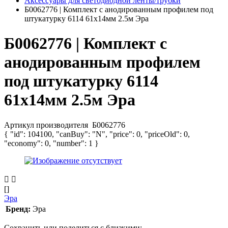
Аксессуары для светодиодной ленты/трубки
Б0062776 | Комплект с анодированным профилем под
штукатурку 6114 61х14мм 2.5м Эра
Б0062776 | Комплект с
анодированным профилем
под штукатурку 6114
61х14мм 2.5м Эра
Артикул производителя
Б0062776
{ "id": 104100, "canBuy": "N", "price": 0, "priceOld": 0,
"economy": 0, "number": 1 }
[]
Эра
Бренд:
Эра
Сохранить или поделиться с близкими: