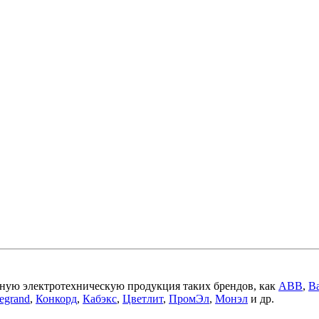
ную электротехническую продукция таких брендов, как
ABB
,
Ba
egrand
,
Конкорд
,
Кабэкс
,
Цветлит
,
ПромЭл
,
Монэл
и др.