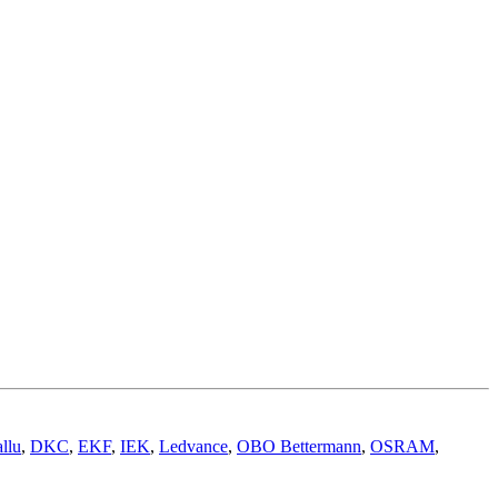
llu
,
DKC
,
EKF
,
IEK
,
Ledvance
,
OBO Bettermann
,
OSRAM
,