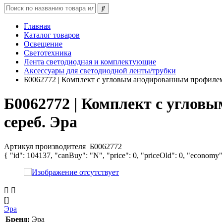
Главная
Каталог товаров
Освещение
Светотехника
Лента светодиодная и комплектующие
Аксессуары для светодиодной ленты/трубки
Б0062772 | Комплект с угловым анодированным профиле
Б0062772 | Комплект с угло
сереб. Эра
Артикул производителя
Б0062772
{ "id": 104137, "canBuy": "N", "price": 0, "priceOld": 0, "economy"
[]
Эра
Бренд:
Эра