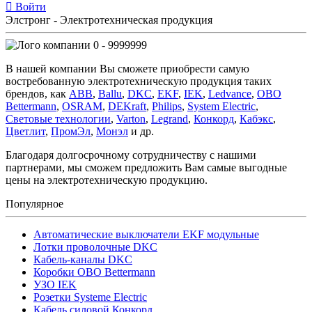
Войти
Элстронг - Электротехническая продукция
0 - 9999999
В нашей компании Вы сможете приобрести самую
востребованную электротехническую продукция таких
брендов, как
ABB
,
Ballu
,
DKC
,
EKF
,
IEK
,
Ledvance
,
OBO
Bettermann
,
OSRAM
,
DEKraft
,
Philips
,
System Electric
,
Световые технологии
,
Varton
,
Legrand
,
Конкорд
,
Кабэкс
,
Цветлит
,
ПромЭл
,
Монэл
и др.
Благодаря долгосрочному сотрудничеству с нашими
партнерами, мы сможем предложить Вам самые выгодные
цены на электротехническую продукцию.
Популярное
Автоматические выключатели EKF модульные
Лотки проволочные DKC
Кабель-каналы DKC
Коробки OBO Bettermann
УЗО IEK
Розетки Systeme Electric
Кабель силовой Конкорд