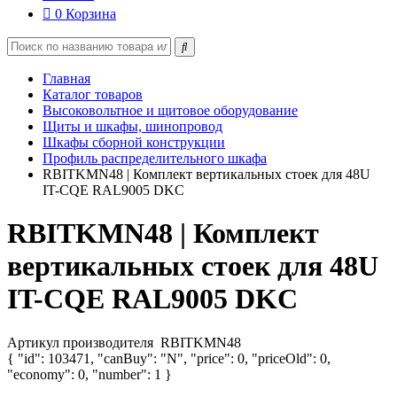
0
Корзина
Главная
Каталог товаров
Высоковольтное и щитовое оборудование
Щиты и шкафы, шинопровод
Шкафы сборной конструкции
Профиль распределительного шкафа
RBITKMN48 | Комплект вертикальных стоек для 48U
IT-CQE RAL9005 DKC
RBITKMN48 | Комплект
вертикальных стоек для 48U
IT-CQE RAL9005 DKC
Артикул производителя
RBITKMN48
{ "id": 103471, "canBuy": "N", "price": 0, "priceOld": 0,
"economy": 0, "number": 1 }