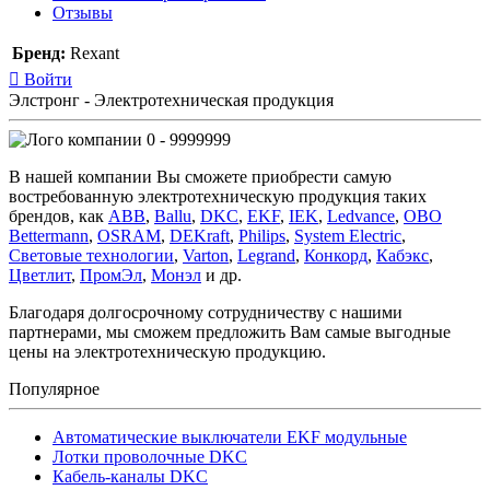
Отзывы
Бренд:
Rexant
Войти
Элстронг - Электротехническая продукция
0 - 9999999
В нашей компании Вы сможете приобрести самую
востребованную электротехническую продукция таких
брендов, как
ABB
,
Ballu
,
DKC
,
EKF
,
IEK
,
Ledvance
,
OBO
Bettermann
,
OSRAM
,
DEKraft
,
Philips
,
System Electric
,
Световые технологии
,
Varton
,
Legrand
,
Конкорд
,
Кабэкс
,
Цветлит
,
ПромЭл
,
Монэл
и др.
Благодаря долгосрочному сотрудничеству с нашими
партнерами, мы сможем предложить Вам самые выгодные
цены на электротехническую продукцию.
Популярное
Автоматические выключатели EKF модульные
Лотки проволочные DKC
Кабель-каналы DKC