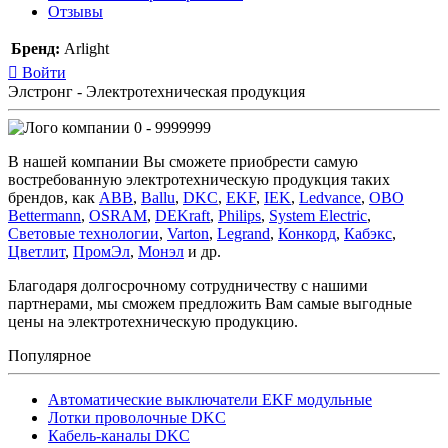
Отзывы
Бренд:
Arlight
Войти
Элстронг - Электротехническая продукция
0 - 9999999
В нашей компании Вы сможете приобрести самую
востребованную электротехническую продукция таких
брендов, как
ABB
,
Ballu
,
DKC
,
EKF
,
IEK
,
Ledvance
,
OBO
Bettermann
,
OSRAM
,
DEKraft
,
Philips
,
System Electric
,
Световые технологии
,
Varton
,
Legrand
,
Конкорд
,
Кабэкс
,
Цветлит
,
ПромЭл
,
Монэл
и др.
Благодаря долгосрочному сотрудничеству с нашими
партнерами, мы сможем предложить Вам самые выгодные
цены на электротехническую продукцию.
Популярное
Автоматические выключатели EKF модульные
Лотки проволочные DKC
Кабель-каналы DKC