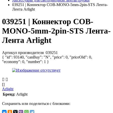
Аксессуары для светодиодной ленты/трубки
039251 | Коннектор COB-MONO-5mm-2pin-STS Лента-
Лента Arlight
039251 | Коннектор COB-
MONO-5mm-2pin-STS Лента-
Лента Arlight
Артикул производителя
039251
{ "id": 93140, "canBuy": "N", "price": 0, "priceOld": 0,
"economy": 0, "number": 1 }
[]
Arlight
Бренд:
Arlight
Сохранить или поделиться с близкими: