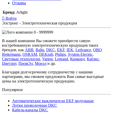
Отзывы
Бренд:
Arlight
Войти
Элстронг - Электротехническая продукция
0 - 9999999
В нашей компании Вы сможете приобрести самую
востребованную электротехническую продукция таких
брендов, как
ABB
,
Ballu
,
DKC
,
EKF
,
IEK
,
Ledvance
,
OBO
Bettermann
,
OSRAM
,
DEKraft
,
Philips
,
System Electric
,
Световые технологии
,
Varton
,
Legrand
,
Конкорд
,
Кабэкс
,
Цветлит
,
ПромЭл
,
Монэл
и др.
Благодаря долгосрочному сотрудничеству с нашими
партнерами, мы сможем предложить Вам самые выгодные
цены на электротехническую продукцию.
Популярное
Автоматические выключатели EKF модульные
Лотки проволочные DKC
Кабель-каналы DKC