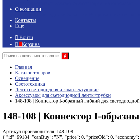
Условия доставки
Условия оплаты
Гарантия на товары
О компании
Реквизиты
Сотрудники
Вакансии
Вопрос-ответ
Отзывы о
Контакты
Еще
Войти
Корзина
Главная
Каталог товаров
Освещение
Светотехника
Лента светодиодная и комплектующие
Аксессуары для светодиодной ленты/трубки
148-108 | Коннектор I-образный гибкий для светодиодн
148-108 | Коннектор I-образ
Артикул производителя
148-108
{ "id": 99184, "canBuy": "N", "price": 0, "priceOld": 0, "economy":