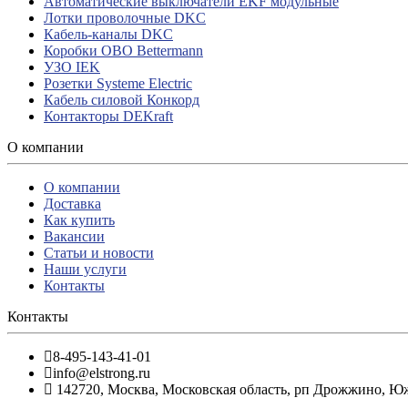
Автоматические выключатели EKF модульные
Лотки проволочные DKC
Кабель-каналы DKC
Коробки OBO Bettermann
УЗО IEK
Розетки Systeme Electric
Кабель силовой Конкорд
Контакторы DEKraft
О компании
О компании
Доставка
Как купить
Вакансии
Статьи и новости
Наши услуги
Контакты
Контакты
8-495-143-41-01
info@elstrong.ru
142720
,
Москва
,
Московская область, рп Дрожжино, Южна