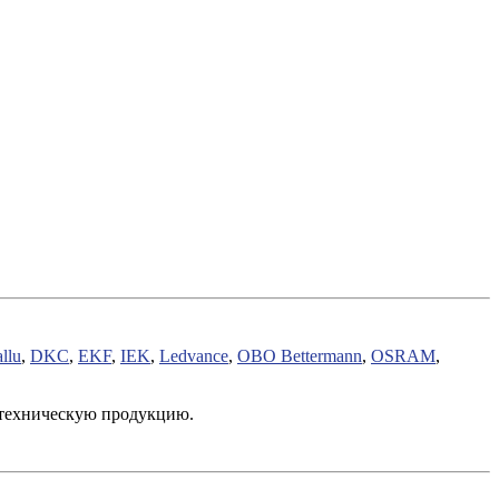
llu
,
DKC
,
EKF
,
IEK
,
Ledvance
,
OBO Bettermann
,
OSRAM
,
отехническую продукцию.