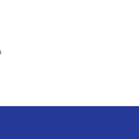
1
свещение
Электроустановочные изделия
Высоковольтное и щито
, телекоммуникации
Устройства и средства безопасности
Инструм
торы электроэнергии и элементы питания