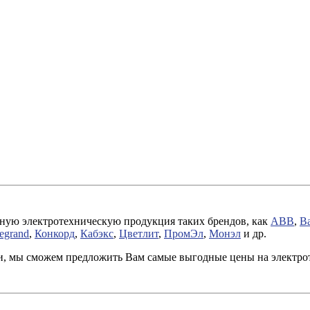
ную электротехническую продукция таких брендов, как
ABB
,
Ba
egrand
,
Конкорд
,
Кабэкс
,
Цветлит
,
ПромЭл
,
Монэл
и др.
ми, мы сможем предложить Вам самые выгодные цены на электр