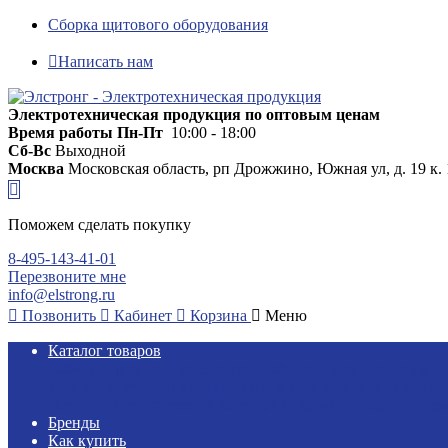
Сборка щитового оборудования
Написать нам
Электротехническая продукция по оптовым ценам
Время работы
Пн-Пт
10:00 - 18:00
Сб-Вс
Выходной
Москва
Московская область, рп Дрожжино, Южная ул, д. 19 к. 
Поможем сделать покупку
8-495-143-41-01
Перезвоните мне
info@elstrong.ru
Позвонить
Кабинет
Корзина
Меню
Каталог товаров
Кабели, провода и аксессуары
Кабеленесущие системы
О
электрооборудование
Изделия для электромонтажа
Связь
Позиции без привязки к категории
Прочие товары
Генера
Бренды
Как купить