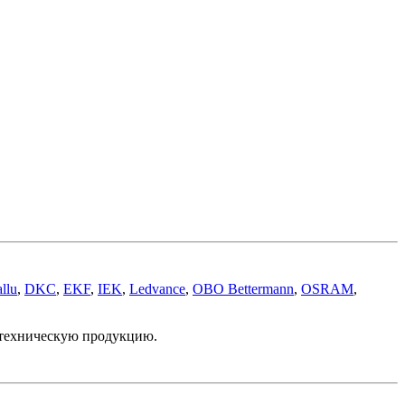
llu
,
DKC
,
EKF
,
IEK
,
Ledvance
,
OBO Bettermann
,
OSRAM
,
отехническую продукцию.