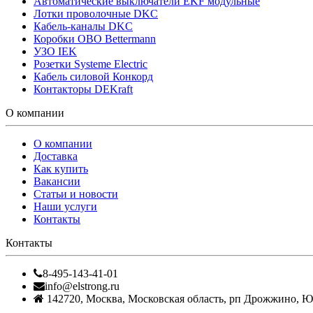
Автоматические выключатели EKF модульные
Лотки проволочные DKC
Кабель-каналы DKC
Коробки OBO Bettermann
УЗО IEK
Розетки Systeme Electric
Кабель силовой Конкорд
Контакторы DEKraft
О компании
О компании
Доставка
Как купить
Вакансии
Статьи и новости
Наши услуги
Контакты
Контакты
8-495-143-41-01
info@elstrong.ru
142720
,
Москва
,
Московская область, рп Дрожжино, Южн