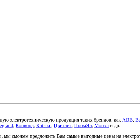
ную электротехническую продукция таких брендов, как
ABB
,
Ba
egrand
,
Конкорд
,
Кабэкс
,
Цветлит
,
ПромЭл
,
Монэл
и др.
ми, мы сможем предложить Вам самые выгодные цены на электр