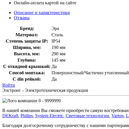
Онлайн-оплата картой на сайте
Описание и характеристики
Отзывы
Бренд:
Эра
Материал:
Сталь
Степень защиты IP:
IP54
Ширина, мм:
190 мм
Высота, мм:
290 мм
Глубина:
145 мм
С откидной крышкой:
Да
Способ монтажа:
Поверхностный/Частично утопленный
С din рейкой:
Да
Войти
Элстронг - Электротехническая продукция
0 - 9999999
В нашей компании Вы сможете приобрести самую востребован
DEKraft
,
Philips
,
System Electric
,
Световые технологии
,
Varton
,
L
Благодаря долгосрочному сотрудничеству с нашими партнера