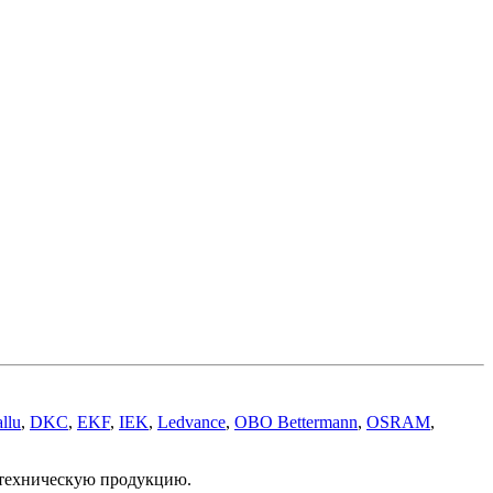
llu
,
DKC
,
EKF
,
IEK
,
Ledvance
,
OBO Bettermann
,
OSRAM
,
отехническую продукцию.