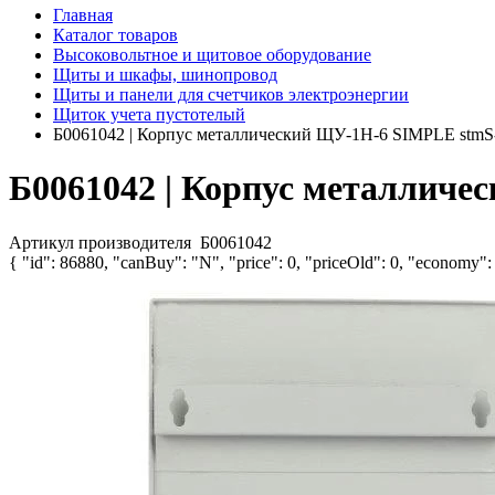
Главная
Каталог товаров
Высоковольтное и щитовое оборудование
Щиты и шкафы, шинопровод
Щиты и панели для счетчиков электроэнергии
Щиток учета пустотелый
Б0061042 | Корпус металлический ЩУ-1Н-6 SIMPLE stmS
Б0061042 | Корпус металлич
Артикул производителя
Б0061042
{ "id": 86880, "canBuy": "N", "price": 0, "priceOld": 0, "economy":