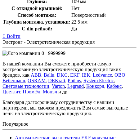
Глубина:
109 мм
С откидной крышкой:
Нет
Способ монтажа:
Поверхностный
Глубина монтажа, установки:
22.5 мм
С din рейкой:
Да
Войти
Элстронг - Электротехническая продукция
0 - 9999999
В нашей компании Вы сможете приобрести самую
востребованную электротехническую продукция таких
брендов, как
ABB
,
Ballu
,
DKC
,
EKF
,
IEK
,
Ledvance
,
OBO
Bettermann
,
OSRAM
,
DEKraft
,
Philips
,
System Electric
,
Световые технологии
,
Varton
,
Legrand
,
Конкорд
,
Кабэкс
,
Цветлит
,
ПромЭл
,
Монэл
и др.
Благодаря долгосрочному сотрудничеству с нашими
партнерами, мы сможем предложить Вам самые выгодные
цены на электротехническую продукцию.
Популярное
Автоматические выключатели EKF модульные