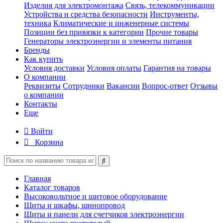
Изделия для электромонтажа
Связь, телекоммуникации
Устройства и средства безопасности
Инструменты,
техника
Климатические и инженерные системы
Позиции без привязки к категории
Прочие товары
Генераторы электроэнергии и элементы питания
Бренды
Как купить
Условия доставки
Условия оплаты
Гарантия на товары
О компании
Реквизиты
Сотрудники
Вакансии
Вопрос-ответ
Отзывы
о компании
Контакты
Еще
Войти
Корзина
Главная
Каталог товаров
Высоковольтное и щитовое оборудование
Щиты и шкафы, шинопровод
Щиты и панели для счетчиков электроэнергии