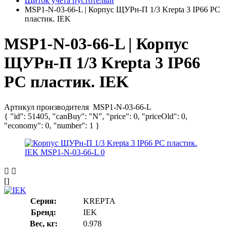
Щиток учета пустотелый
MSP1-N-03-66-L | Корпус ЩУРн-П 1/3 Krepta 3 IP66 PC
пластик. IEK
MSP1-N-03-66-L | Корпус
ЩУРн-П 1/3 Krepta 3 IP66
PC пластик. IEK
Артикул производителя
MSP1-N-03-66-L
{ "id": 51405, "canBuy": "N", "price": 0, "priceOld": 0,
"economy": 0, "number": 1 }
[]
Серия:
KREPTA
Бренд:
IEK
Вес, кг:
0.978