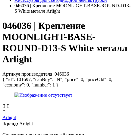
Аксессуары для светодиодной ленты/трубки
046036 | Крепление MOONLIGHT-BASE-ROUND-D13-
S White металл Arlight
046036 | Крепление
MOONLIGHT-BASE-
ROUND-D13-S White металл
Arlight
Артикул производителя
046036
{ "id": 101697, "canBuy": "N", "price": 0, "priceOld": 0,
"economy": 0, "number": 1 }
[]
Arlight
Бренд:
Arlight
Сохранить или поделиться с близкими: