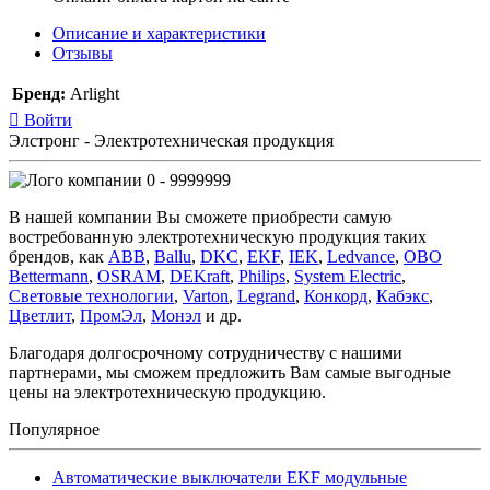
Описание и характеристики
Отзывы
Бренд:
Arlight
Войти
Элстронг - Электротехническая продукция
0 - 9999999
В нашей компании Вы сможете приобрести самую
востребованную электротехническую продукция таких
брендов, как
ABB
,
Ballu
,
DKC
,
EKF
,
IEK
,
Ledvance
,
OBO
Bettermann
,
OSRAM
,
DEKraft
,
Philips
,
System Electric
,
Световые технологии
,
Varton
,
Legrand
,
Конкорд
,
Кабэкс
,
Цветлит
,
ПромЭл
,
Монэл
и др.
Благодаря долгосрочному сотрудничеству с нашими
партнерами, мы сможем предложить Вам самые выгодные
цены на электротехническую продукцию.
Популярное
Автоматические выключатели EKF модульные