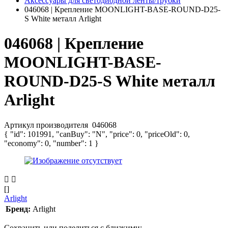
Аксессуары для светодиодной ленты/трубки
046068 | Крепление MOONLIGHT-BASE-ROUND-D25-
S White металл Arlight
046068 | Крепление
MOONLIGHT-BASE-
ROUND-D25-S White металл
Arlight
Артикул производителя
046068
{ "id": 101991, "canBuy": "N", "price": 0, "priceOld": 0,
"economy": 0, "number": 1 }
[]
Arlight
Бренд:
Arlight
Сохранить или поделиться с близкими: