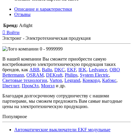
Описание и характеристики
Отзывы
Бренд:
Arlight
Войти
Элстронг - Электротехническая продукция
0 - 9999999
В нашей компании Вы сможете приобрести самую
востребованную электротехническую продукция таких
брендов, как
ABB
,
Ballu
,
DKC
,
EKF
,
IEK
,
Ledvance
,
OBO
Bettermann
,
OSRAM
,
DEKraft
,
Philips
,
System Electric
,
Световые технологии
,
Varton
,
Legrand
,
Конкорд
,
Кабэкс
,
Цветлит
,
ПромЭл
,
Монэл
и др.
Благодаря долгосрочному сотрудничеству с нашими
партнерами, мы сможем предложить Вам самые выгодные
цены на электротехническую продукцию.
Популярное
Автоматические выключатели EKF модульные