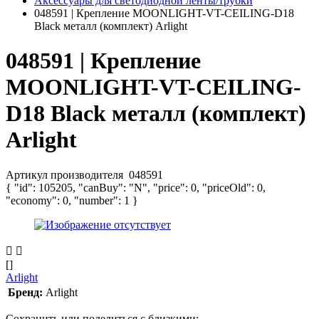
Аксессуары для светодиодной ленты/трубки
048591 | Крепление MOONLIGHT-VT-CEILING-D18
Black металл (комплект) Arlight
048591 | Крепление
MOONLIGHT-VT-CEILING-
D18 Black металл (комплект)
Arlight
Артикул производителя
048591
{ "id": 105205, "canBuy": "N", "price": 0, "priceOld": 0,
"economy": 0, "number": 1 }
[]
Arlight
Бренд:
Arlight
Сохранить или поделиться с близкими: