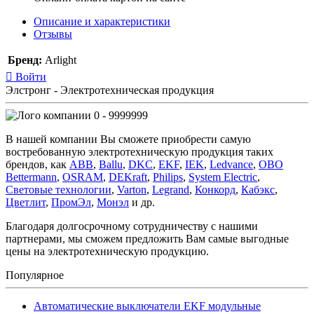
Описание и характеристики
Отзывы
Бренд:
Arlight
Войти
Элстронг - Электротехническая продукция
0 - 9999999
В нашей компании Вы сможете приобрести самую
востребованную электротехническую продукция таких
брендов, как
ABB
,
Ballu
,
DKC
,
EKF
,
IEK
,
Ledvance
,
OBO
Bettermann
,
OSRAM
,
DEKraft
,
Philips
,
System Electric
,
Световые технологии
,
Varton
,
Legrand
,
Конкорд
,
Кабэкс
,
Цветлит
,
ПромЭл
,
Монэл
и др.
Благодаря долгосрочному сотрудничеству с нашими
партнерами, мы сможем предложить Вам самые выгодные
цены на электротехническую продукцию.
Популярное
Автоматические выключатели EKF модульные