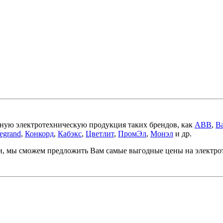
ную электротехническую продукция таких брендов, как
ABB
,
Ba
egrand
,
Конкорд
,
Кабэкс
,
Цветлит
,
ПромЭл
,
Монэл
и др.
ми, мы сможем предложить Вам самые выгодные цены на электр