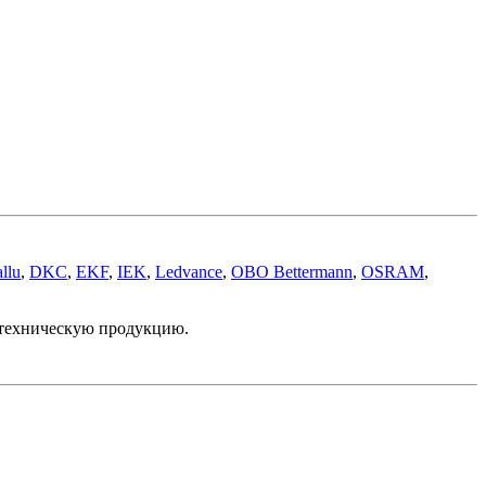
llu
,
DKC
,
EKF
,
IEK
,
Ledvance
,
OBO Bettermann
,
OSRAM
,
отехническую продукцию.