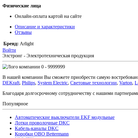
Физические лица
Онлайн-оплата картой на сайте
Описание и характеристики
Отзывы
Бренд:
Arlight
Войти
Элстронг - Электротехническая продукция
0 - 9999999
В нашей компании Вы сможете приобрести самую востребован
DEKraft
,
Philips
,
System Electric
,
Световые технологии
,
Varton
,
L
Благодаря долгосрочному сотрудничеству с нашими партнера
Популярное
Автоматические выключатели EKF модульные
Лотки проволочные DKC
Кабель-каналы DKC
Коробки OBO Bettermann