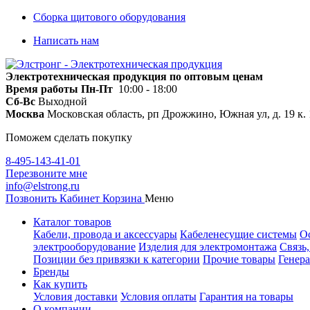
Сборка щитового оборудования
Написать нам
Электротехническая продукция по оптовым ценам
Время работы
Пн-Пт
10:00 - 18:00
Сб-Вс
Выходной
Москва
Московская область, рп Дрожжино, Южная ул, д. 19 к. 
Поможем сделать покупку
8-495-143-41-01
Перезвоните мне
info@elstrong.ru
Позвонить
Кабинет
Корзина
Меню
Каталог товаров
Кабели, провода и аксессуары
Кабеленесущие системы
О
электрооборудование
Изделия для электромонтажа
Связь
Позиции без привязки к категории
Прочие товары
Генера
Бренды
Как купить
Условия доставки
Условия оплаты
Гарантия на товары
О компании