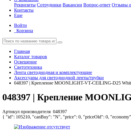
Реквизиты
Сотрудники
Вакансии
Вопрос-ответ
Отзывы о
Контакты
Еще
Войти
Корзина
Главная
Каталог товаров
Освещение
Светотехника
Лента светодиодная и комплектующие
Аксессуары для светодиодной ленты/трубки
048397 | Крепление MOONLIGHT-VT-CEILING-D25 White м
048397 | Крепление MOONLIG
Артикул производителя
048397
{ "id": 105210, "canBuy": "N", "price": 0, "priceOld": 0, "economy"