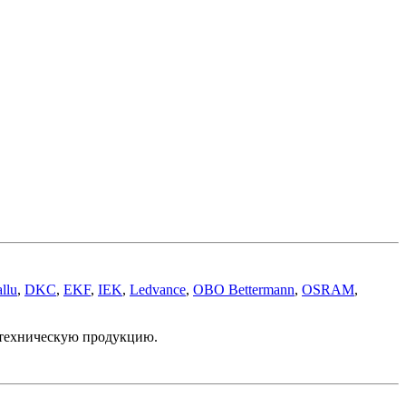
llu
,
DKC
,
EKF
,
IEK
,
Ledvance
,
OBO Bettermann
,
OSRAM
,
отехническую продукцию.