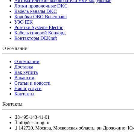
Автоматические выключатели EKF модульные
Лотки проволочные DKC
Кабель-каналы DKC
Коробки OBO Bettermann
УЗО IEK
Розетки Systeme Electric
Кабель силовой Конкорд
Контакторы DEKraft
О компании
О компании
Доставка
Как купить
Вакансии
Статьи и новости
Наши услуги
Контакты
Контакты
8-495-143-41-01
info@elstrong.ru
142720
,
Москва
,
Московская область, рп Дрожжино, Южна