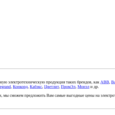
ную электротехническую продукция таких брендов, как
ABB
,
Ba
egrand
,
Конкорд
,
Кабэкс
,
Цветлит
,
ПромЭл
,
Монэл
и др.
ми, мы сможем предложить Вам самые выгодные цены на электр