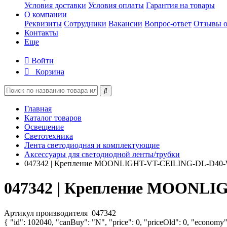
Условия доставки
Условия оплаты
Гарантия на товары
О компании
Реквизиты
Сотрудники
Вакансии
Вопрос-ответ
Отзывы о
Контакты
Еще
Войти
Корзина
Главная
Каталог товаров
Освещение
Светотехника
Лента светодиодная и комплектующие
Аксессуары для светодиодной ленты/трубки
047342 | Крепление MOONLIGHT-VT-CEILING-DL-D40-WH
047342 | Крепление MOONLIG
Артикул производителя
047342
{ "id": 102040, "canBuy": "N", "price": 0, "priceOld": 0, "economy"