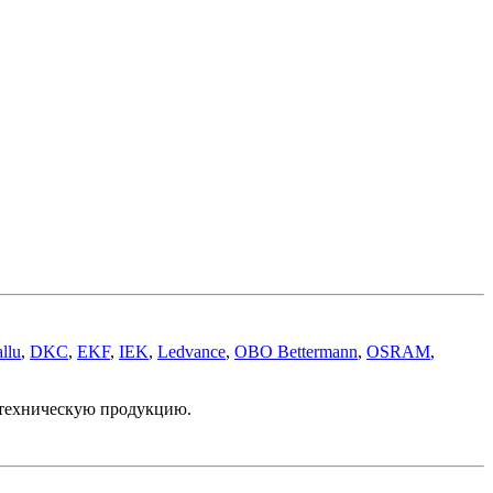
llu
,
DKC
,
EKF
,
IEK
,
Ledvance
,
OBO Bettermann
,
OSRAM
,
отехническую продукцию.