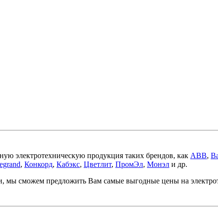
ную электротехническую продукция таких брендов, как
ABB
,
Ba
egrand
,
Конкорд
,
Кабэкс
,
Цветлит
,
ПромЭл
,
Монэл
и др.
ми, мы сможем предложить Вам самые выгодные цены на электр