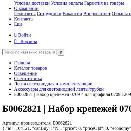
Условия доставки
Условия оплаты
Гарантия на товары
О компании
Реквизиты
Сотрудники
Вакансии
Вопрос-ответ
Отзывы о
Контакты
Еще
Войти
Корзина
Главная
Каталог товаров
Освещение
Светотехника
Лента светодиодная и комплектующие
Аксессуары для светодиодной ленты/трубки
Б0062821 | Набор крепежей 0709-4 для профиля 0709 120
Б0062821 | Набор крепежей 07
Артикул производителя
Б0062821
{ "id": 104121, "canBuy": "N", "price": 0, "priceOld": 0, "economy"