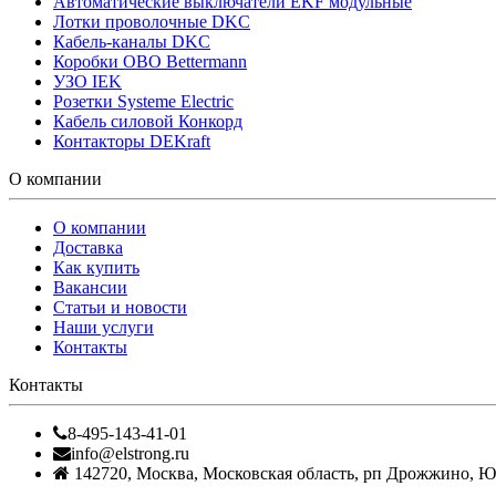
Автоматические выключатели EKF модульные
Лотки проволочные DKC
Кабель-каналы DKC
Коробки OBO Bettermann
УЗО IEK
Розетки Systeme Electric
Кабель силовой Конкорд
Контакторы DEKraft
О компании
О компании
Доставка
Как купить
Вакансии
Статьи и новости
Наши услуги
Контакты
Контакты
8-495-143-41-01
info@elstrong.ru
142720
,
Москва
,
Московская область, рп Дрожжино, Южн