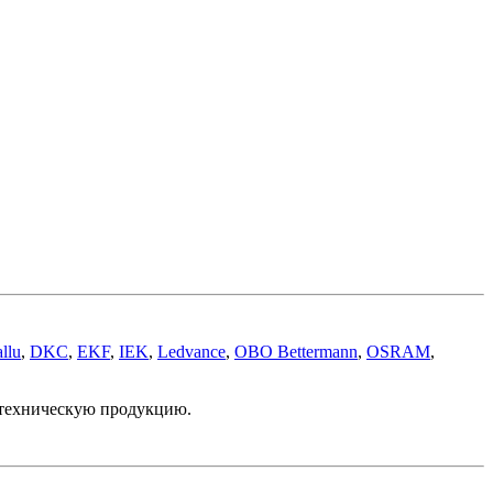
llu
,
DKC
,
EKF
,
IEK
,
Ledvance
,
OBO Bettermann
,
OSRAM
,
отехническую продукцию.