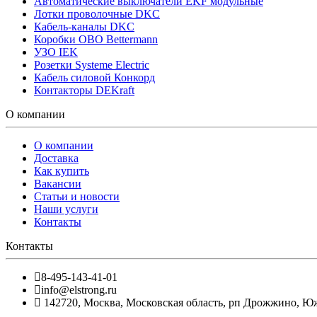
Автоматические выключатели EKF модульные
Лотки проволочные DKC
Кабель-каналы DKC
Коробки OBO Bettermann
УЗО IEK
Розетки Systeme Electric
Кабель силовой Конкорд
Контакторы DEKraft
О компании
О компании
Доставка
Как купить
Вакансии
Статьи и новости
Наши услуги
Контакты
Контакты
8-495-143-41-01
info@elstrong.ru
142720
,
Москва
,
Московская область, рп Дрожжино, Южна