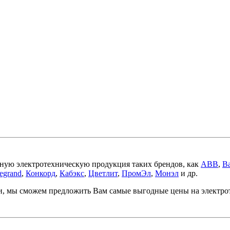
ную электротехническую продукция таких брендов, как
ABB
,
Ba
egrand
,
Конкорд
,
Кабэкс
,
Цветлит
,
ПромЭл
,
Монэл
и др.
ми, мы сможем предложить Вам самые выгодные цены на электр