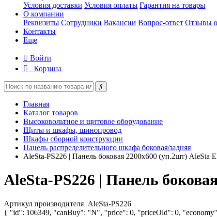
Условия доставки
Условия оплаты
Гарантия на товары
О компании
Реквизиты
Сотрудники
Вакансии
Вопрос-ответ
Отзывы о
Контакты
Еще
Войти
Корзина
Главная
Каталог товаров
Высоковольтное и щитовое оборудование
Щиты и шкафы, шинопровод
Шкафы сборной конструкции
Панель распределительного шкафа боковая/задняя
AleSta-PS226 | Панель боковая 2200х600 (уп.2шт) AleSta 
AleSta-PS226 | Панель бокова
Артикул производителя
AleSta-PS226
{ "id": 106349, "canBuy": "N", "price": 0, "priceOld": 0, "economy"