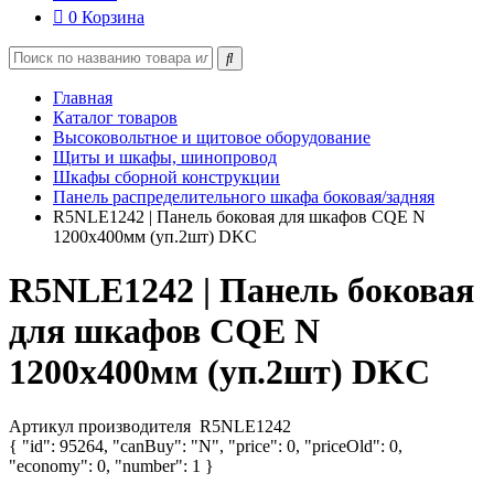
0
Корзина
Главная
Каталог товаров
Высоковольтное и щитовое оборудование
Щиты и шкафы, шинопровод
Шкафы сборной конструкции
Панель распределительного шкафа боковая/задняя
R5NLE1242 | Панель боковая для шкафов CQE N
1200х400мм (уп.2шт) DKC
R5NLE1242 | Панель боковая
для шкафов CQE N
1200х400мм (уп.2шт) DKC
Артикул производителя
R5NLE1242
{ "id": 95264, "canBuy": "N", "price": 0, "priceOld": 0,
"economy": 0, "number": 1 }