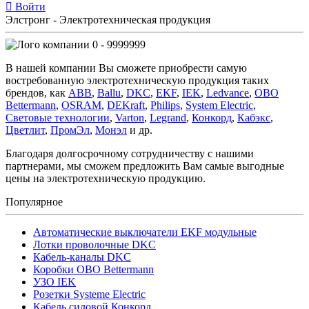
Войти
Элстронг - Электротехническая продукция
0 - 9999999
В нашей компании Вы сможете приобрести самую
востребованную электротехническую продукция таких
брендов, как
ABB
,
Ballu
,
DKC
,
EKF
,
IEK
,
Ledvance
,
OBO
Bettermann
,
OSRAM
,
DEKraft
,
Philips
,
System Electric
,
Световые технологии
,
Varton
,
Legrand
,
Конкорд
,
Кабэкс
,
Цветлит
,
ПромЭл
,
Монэл
и др.
Благодаря долгосрочному сотрудничеству с нашими
партнерами, мы сможем предложить Вам самые выгодные
цены на электротехническую продукцию.
Популярное
Автоматические выключатели EKF модульные
Лотки проволочные DKC
Кабель-каналы DKC
Коробки OBO Bettermann
УЗО IEK
Розетки Systeme Electric
Кабель силовой Конкорд