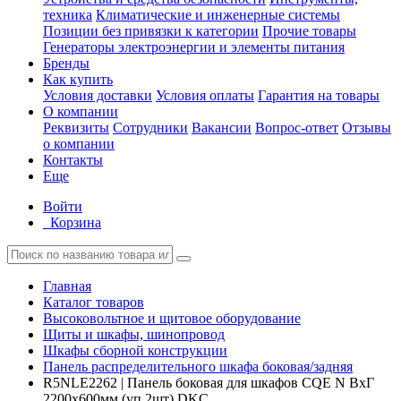
техника
Климатические и инженерные системы
Позиции без привязки к категории
Прочие товары
Генераторы электроэнергии и элементы питания
Бренды
Как купить
Условия доставки
Условия оплаты
Гарантия на товары
О компании
Реквизиты
Сотрудники
Вакансии
Вопрос-ответ
Отзывы
о компании
Контакты
Еще
Войти
Корзина
Главная
Каталог товаров
Высоковольтное и щитовое оборудование
Щиты и шкафы, шинопровод
Шкафы сборной конструкции
Панель распределительного шкафа боковая/задняя
R5NLE2262 | Панель боковая для шкафов CQE N ВхГ
2200х600мм (уп.2шт) DKC