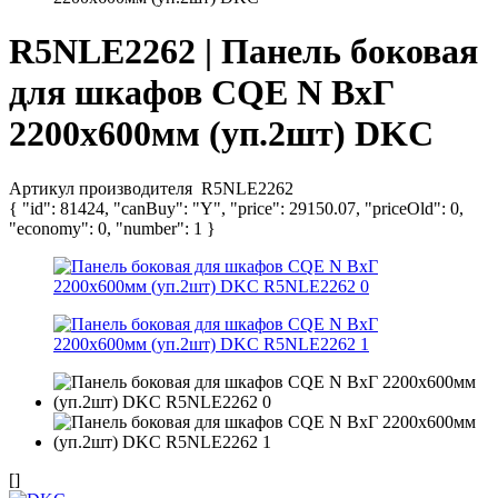
R5NLE2262 | Панель боковая
для шкафов CQE N ВхГ
2200х600мм (уп.2шт) DKC
Артикул производителя
R5NLE2262
{ "id": 81424, "canBuy": "Y", "price": 29150.07, "priceOld": 0,
"economy": 0, "number": 1 }
[]