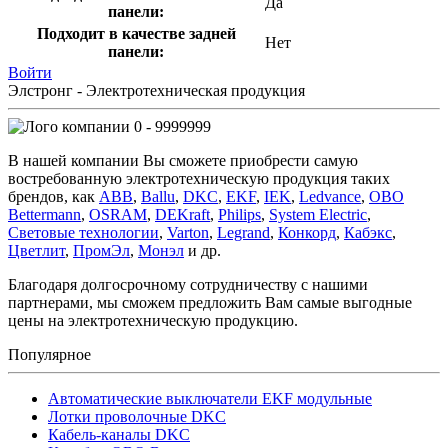
Да
панели:
Подходит в качестве задней
Нет
панели:
Войти
Элстронг - Электротехническая продукция
0 - 9999999
В нашей компании Вы сможете приобрести самую
востребованную электротехническую продукция таких
брендов, как
ABB
,
Ballu
,
DKC
,
EKF
,
IEK
,
Ledvance
,
OBO
Bettermann
,
OSRAM
,
DEKraft
,
Philips
,
System Electric
,
Световые технологии
,
Varton
,
Legrand
,
Конкорд
,
Кабэкс
,
Цветлит
,
ПромЭл
,
Монэл
и др.
Благодаря долгосрочному сотрудничеству с нашими
партнерами, мы сможем предложить Вам самые выгодные
цены на электротехническую продукцию.
Популярное
Автоматические выключатели EKF модульные
Лотки проволочные DKC
Кабель-каналы DKC