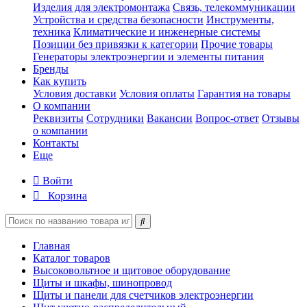
Изделия для электромонтажа
Связь, телекоммуникации
Устройства и средства безопасности
Инструменты,
техника
Климатические и инженерные системы
Позиции без привязки к категории
Прочие товары
Генераторы электроэнергии и элементы питания
Бренды
Как купить
Условия доставки
Условия оплаты
Гарантия на товары
О компании
Реквизиты
Сотрудники
Вакансии
Вопрос-ответ
Отзывы
о компании
Контакты
Еще
Войти
Корзина
Главная
Каталог товаров
Высоковольтное и щитовое оборудование
Щиты и шкафы, шинопровод
Щиты и панели для счетчиков электроэнергии