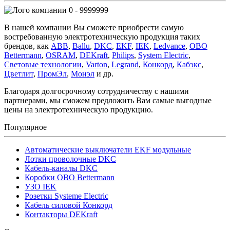
0 - 9999999
В нашей компании Вы сможете приобрести самую
востребованную электротехническую продукция таких
брендов, как
ABB
,
Ballu
,
DKC
,
EKF
,
IEK
,
Ledvance
,
OBO
Bettermann
,
OSRAM
,
DEKraft
,
Philips
,
System Electric
,
Световые технологии
,
Varton
,
Legrand
,
Конкорд
,
Кабэкс
,
Цветлит
,
ПромЭл
,
Монэл
и др.
Благодаря долгосрочному сотрудничеству с нашими
партнерами, мы сможем предложить Вам самые выгодные
цены на электротехническую продукцию.
Популярное
Автоматические выключатели EKF модульные
Лотки проволочные DKC
Кабель-каналы DKC
Коробки OBO Bettermann
УЗО IEK
Розетки Systeme Electric
Кабель силовой Конкорд
Контакторы DEKraft