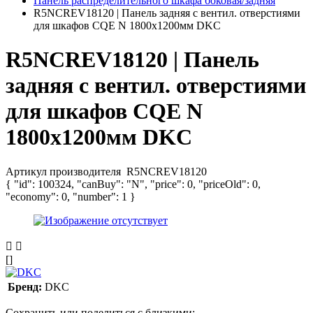
Панель распределительного шкафа боковая/задняя
R5NCREV18120 | Панель задняя с вентил. отверстиями
для шкафов CQE N 1800х1200мм DKC
R5NCREV18120 | Панель
задняя с вентил. отверстиями
для шкафов CQE N
1800х1200мм DKC
Артикул производителя
R5NCREV18120
{ "id": 100324, "canBuy": "N", "price": 0, "priceOld": 0,
"economy": 0, "number": 1 }
[]
Бренд:
DKC
Сохранить или поделиться с близкими: