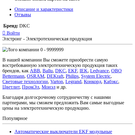
Описание и характеристики
Отзывы
Бренд:
DKC
Войти
Элстронг - Электротехническая продукция
0 - 9999999
В нашей компании Вы сможете приобрести самую
востребованную электротехническую продукция таких
брендов, как
ABB
,
Ballu
,
DKC
,
EKF
,
IEK
,
Ledvance
,
OBO
Bettermann
,
OSRAM
,
DEKraft
,
Philips
,
System Electric
,
Световые технологии
,
Varton
,
Legrand
,
Конкорд
,
Кабэкс
,
Цветлит
,
ПромЭл
,
Монэл
и др.
Благодаря долгосрочному сотрудничеству с нашими
партнерами, мы сможем предложить Вам самые выгодные
цены на электротехническую продукцию.
Популярное
Автоматические выключатели EKF модульные