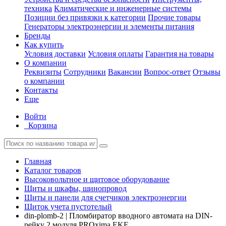
техника
Климатические и инженерные системы
Позиции без привязки к категории
Прочие товары
Генераторы электроэнергии и элементы питания
Бренды
Как купить
Условия доставки
Условия оплаты
Гарантия на товары
О компании
Реквизиты
Сотрудники
Вакансии
Вопрос-ответ
Отзывы
о компании
Контакты
Еще
Войти
Корзина
Главная
Каталог товаров
Высоковольтное и щитовое оборудование
Щиты и шкафы, шинопровод
Щиты и панели для счетчиков электроэнергии
Щиток учета пустотелый
din-plomb-2 | Пломбиратор вводного автомата на DIN-
рейку 2 модуля PROxima EKF