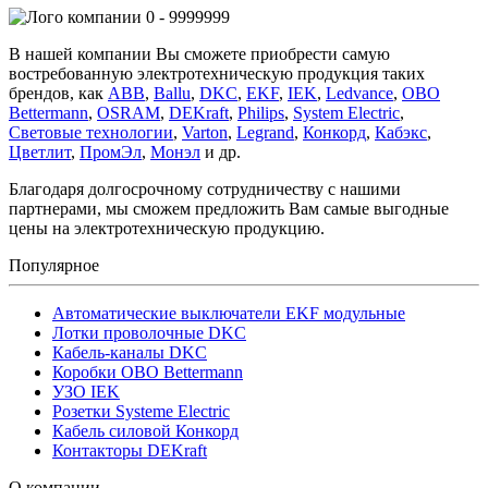
0 - 9999999
В нашей компании Вы сможете приобрести самую
востребованную электротехническую продукция таких
брендов, как
ABB
,
Ballu
,
DKC
,
EKF
,
IEK
,
Ledvance
,
OBO
Bettermann
,
OSRAM
,
DEKraft
,
Philips
,
System Electric
,
Световые технологии
,
Varton
,
Legrand
,
Конкорд
,
Кабэкс
,
Цветлит
,
ПромЭл
,
Монэл
и др.
Благодаря долгосрочному сотрудничеству с нашими
партнерами, мы сможем предложить Вам самые выгодные
цены на электротехническую продукцию.
Популярное
Автоматические выключатели EKF модульные
Лотки проволочные DKC
Кабель-каналы DKC
Коробки OBO Bettermann
УЗО IEK
Розетки Systeme Electric
Кабель силовой Конкорд
Контакторы DEKraft
О компании