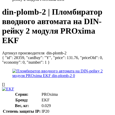
din-plomb-2 | Пломбиратор
вводного автомата на DIN-
рейку 2 модуля PROxima
EKF
Артикул производителя
din-plomb-2
{ "id": 28359, "canBuy": "Y", "price": 131.76, "priceOld": 0,
"economy": 0, "number": 1 }
[]
Серия:
PROxima
Бренд:
EKF
Вес, кг:
0.029
Степень защиты IP:
IP20