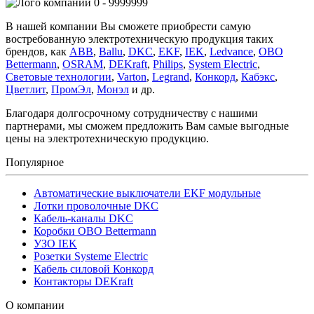
0 - 9999999
В нашей компании Вы сможете приобрести самую
востребованную электротехническую продукция таких
брендов, как
ABB
,
Ballu
,
DKC
,
EKF
,
IEK
,
Ledvance
,
OBO
Bettermann
,
OSRAM
,
DEKraft
,
Philips
,
System Electric
,
Световые технологии
,
Varton
,
Legrand
,
Конкорд
,
Кабэкс
,
Цветлит
,
ПромЭл
,
Монэл
и др.
Благодаря долгосрочному сотрудничеству с нашими
партнерами, мы сможем предложить Вам самые выгодные
цены на электротехническую продукцию.
Популярное
Автоматические выключатели EKF модульные
Лотки проволочные DKC
Кабель-каналы DKC
Коробки OBO Bettermann
УЗО IEK
Розетки Systeme Electric
Кабель силовой Конкорд
Контакторы DEKraft
О компании