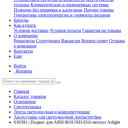
техника
Климатические и инженерные системы
Позиции без привязки к категории
Прочие товары
Генераторы электроэнергии и элементы питания
Бренды
Как купить
Условия доставки
Условия оплаты
Гарантия на товары
О компании
Реквизиты
Сотрудники
Вакансии
Вопрос-ответ
Отзывы
о компании
Контакты
Еще
Войти
Корзина
Главная
Каталог товаров
Освещение
Светотехника
Лента светодиодная и комплектующие
Аксессуары для светодиодной ленты/трубки
039391 | Подвес для ARH-ROUND-D16 металл Arlight