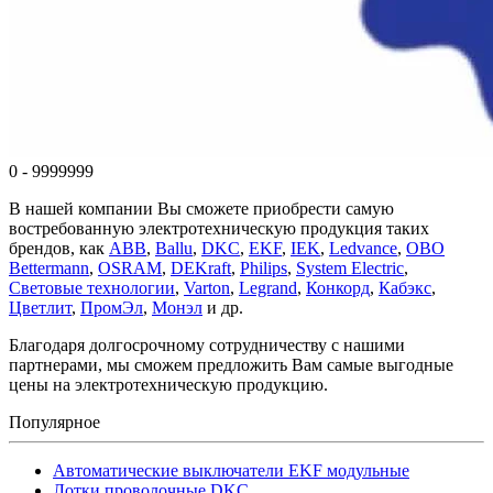
0 - 9999999
В нашей компании Вы сможете приобрести самую
востребованную электротехническую продукция таких
брендов, как
ABB
,
Ballu
,
DKC
,
EKF
,
IEK
,
Ledvance
,
OBO
Bettermann
,
OSRAM
,
DEKraft
,
Philips
,
System Electric
,
Световые технологии
,
Varton
,
Legrand
,
Конкорд
,
Кабэкс
,
Цветлит
,
ПромЭл
,
Монэл
и др.
Благодаря долгосрочному сотрудничеству с нашими
партнерами, мы сможем предложить Вам самые выгодные
цены на электротехническую продукцию.
Популярное
Автоматические выключатели EKF модульные
Лотки проволочные DKC