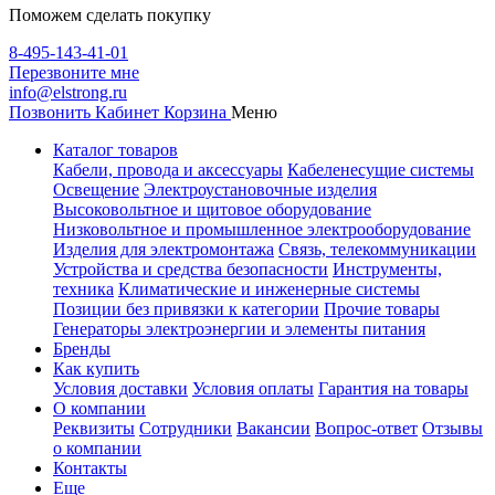
Поможем сделать покупку
8-495-143-41-01
Перезвоните мне
info@elstrong.ru
Позвонить
Кабинет
Корзина
Меню
Каталог товаров
Кабели, провода и аксессуары
Кабеленесущие системы
Освещение
Электроустановочные изделия
Высоковольтное и щитовое оборудование
Низковольтное и промышленное электрооборудование
Изделия для электромонтажа
Связь, телекоммуникации
Устройства и средства безопасности
Инструменты,
техника
Климатические и инженерные системы
Позиции без привязки к категории
Прочие товары
Генераторы электроэнергии и элементы питания
Бренды
Как купить
Условия доставки
Условия оплаты
Гарантия на товары
О компании
Реквизиты
Сотрудники
Вакансии
Вопрос-ответ
Отзывы
о компании
Контакты
Еще