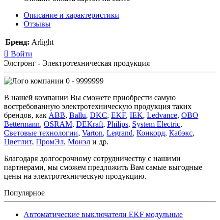
Описание и характеристики
Отзывы
Бренд:
Arlight
Войти
Элстронг - Электротехническая продукция
0 - 9999999
В нашей компании Вы сможете приобрести самую
востребованную электротехническую продукция таких
брендов, как
ABB
,
Ballu
,
DKC
,
EKF
,
IEK
,
Ledvance
,
OBO
Bettermann
,
OSRAM
,
DEKraft
,
Philips
,
System Electric
,
Световые технологии
,
Varton
,
Legrand
,
Конкорд
,
Кабэкс
,
Цветлит
,
ПромЭл
,
Монэл
и др.
Благодаря долгосрочному сотрудничеству с нашими
партнерами, мы сможем предложить Вам самые выгодные
цены на электротехническую продукцию.
Популярное
Автоматические выключатели EKF модульные