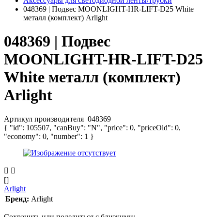
Аксессуары для светодиодной ленты/трубки
048369 | Подвес MOONLIGHT-HR-LIFT-D25 White
металл (комплект) Arlight
048369 | Подвес
MOONLIGHT-HR-LIFT-D25
White металл (комплект)
Arlight
Артикул производителя
048369
{ "id": 105507, "canBuy": "N", "price": 0, "priceOld": 0,
"economy": 0, "number": 1 }
[]
Arlight
Бренд:
Arlight
Сохранить или поделиться с близкими: