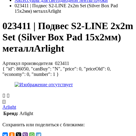
Аксессуары для светодиодной ленты/трубки
023411 | Подвес S2-LINE 2x2m Set (Silver Box Pad
15х2мм) металлArlight
023411 | Подвес S2-LINE 2x2m
Set (Silver Box Pad 15х2мм)
металлArlight
Артикул производителя
023411
{ "id": 86050, "canBuy": "N", "price": 0, "priceOld": 0,
"economy": 0, "number": 1 }
[]
Arlight
Бренд:
Arlight
Сохранить или поделиться с близкими: