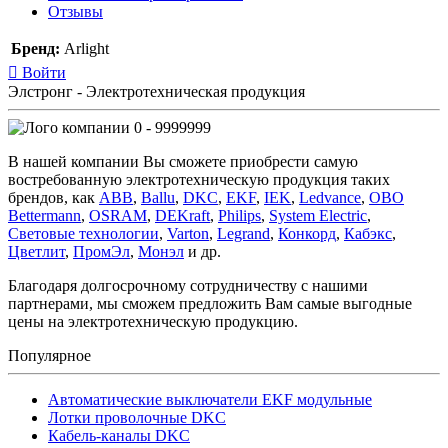
Отзывы
Бренд:
Arlight
Войти
Элстронг - Электротехническая продукция
0 - 9999999
В нашей компании Вы сможете приобрести самую
востребованную электротехническую продукция таких
брендов, как
ABB
,
Ballu
,
DKC
,
EKF
,
IEK
,
Ledvance
,
OBO
Bettermann
,
OSRAM
,
DEKraft
,
Philips
,
System Electric
,
Световые технологии
,
Varton
,
Legrand
,
Конкорд
,
Кабэкс
,
Цветлит
,
ПромЭл
,
Монэл
и др.
Благодаря долгосрочному сотрудничеству с нашими
партнерами, мы сможем предложить Вам самые выгодные
цены на электротехническую продукцию.
Популярное
Автоматические выключатели EKF модульные
Лотки проволочные DKC
Кабель-каналы DKC