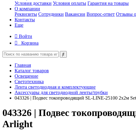
Условия доставки
Условия оплаты
Гарантия на товары
О компании
Реквизиты
Сотрудники
Вакансии
Вопрос-ответ
Отзывы о
Контакты
Еще
Войти
Корзина
Главная
Каталог товаров
Освещение
Светотехника
Лента светодиодная и комплектующие
Аксессуары для светодиодной ленты/трубки
043326 | Подвес токопроводящий SL-LINE-25100 2х2м Set
043326 | Подвес токопроводящ
Arlight