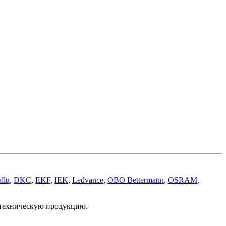
llu
,
DKC
,
EKF
,
IEK
,
Ledvance
,
OBO Bettermann
,
OSRAM
,
отехническую продукцию.