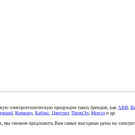
ную электротехническую продукция таких брендов, как
ABB
,
Ba
egrand
,
Конкорд
,
Кабэкс
,
Цветлит
,
ПромЭл
,
Монэл
и др.
ми, мы сможем предложить Вам самые выгодные цены на электр