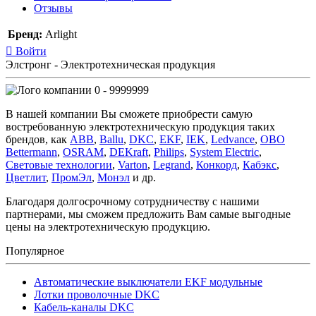
Отзывы
Бренд:
Arlight
Войти
Элстронг - Электротехническая продукция
0 - 9999999
В нашей компании Вы сможете приобрести самую
востребованную электротехническую продукция таких
брендов, как
ABB
,
Ballu
,
DKC
,
EKF
,
IEK
,
Ledvance
,
OBO
Bettermann
,
OSRAM
,
DEKraft
,
Philips
,
System Electric
,
Световые технологии
,
Varton
,
Legrand
,
Конкорд
,
Кабэкс
,
Цветлит
,
ПромЭл
,
Монэл
и др.
Благодаря долгосрочному сотрудничеству с нашими
партнерами, мы сможем предложить Вам самые выгодные
цены на электротехническую продукцию.
Популярное
Автоматические выключатели EKF модульные
Лотки проволочные DKC
Кабель-каналы DKC