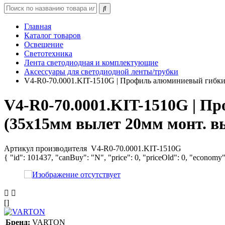
Главная
Каталог товаров
Освещение
Светотехника
Лента светодиодная и комплектующие
Аксессуары для светодиодной ленты/трубки
V4-R0-70.0001.KIT-1510G | Профиль алюминиевый гибки
V4-R0-70.0001.KIT-1510G | П
(35х15мм вылет 20мм монт. в
Артикул производителя
V4-R0-70.0001.KIT-1510G
{ "id": 101437, "canBuy": "N", "price": 0, "priceOld": 0, "economy"
[]
Бренд:
VARTON