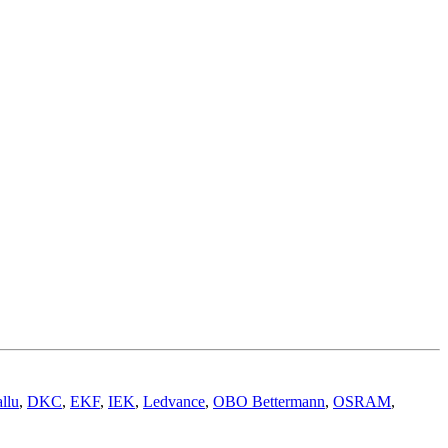
llu
,
DKC
,
EKF
,
IEK
,
Ledvance
,
OBO Bettermann
,
OSRAM
,