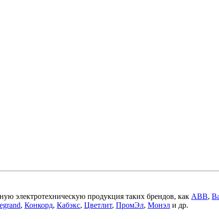
ную электротехническую продукция таких брендов, как
ABB
,
Ba
egrand
,
Конкорд
,
Кабэкс
,
Цветлит
,
ПромЭл
,
Монэл
и др.