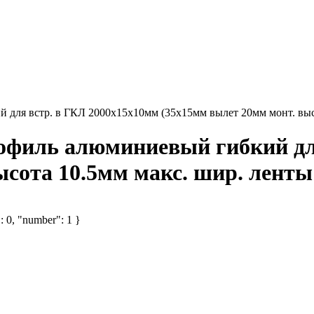
й для встр. в ГКЛ 2000х15х10мм (35х15мм вылет 20мм монт. вы
рофиль алюминиевый гибкий дл
ысота 10.5мм макс. шир. лен
: 0, "number": 1 }