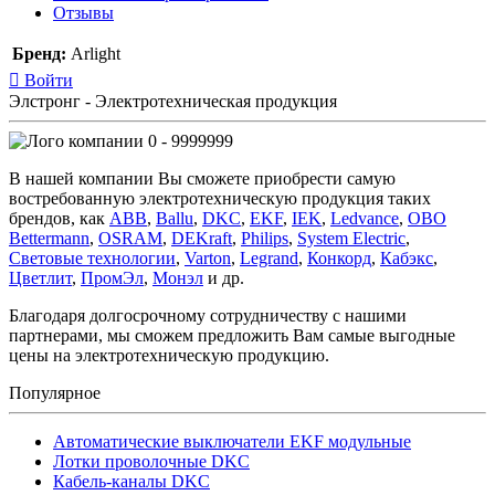
Отзывы
Бренд:
Arlight
Войти
Элстронг - Электротехническая продукция
0 - 9999999
В нашей компании Вы сможете приобрести самую
востребованную электротехническую продукция таких
брендов, как
ABB
,
Ballu
,
DKC
,
EKF
,
IEK
,
Ledvance
,
OBO
Bettermann
,
OSRAM
,
DEKraft
,
Philips
,
System Electric
,
Световые технологии
,
Varton
,
Legrand
,
Конкорд
,
Кабэкс
,
Цветлит
,
ПромЭл
,
Монэл
и др.
Благодаря долгосрочному сотрудничеству с нашими
партнерами, мы сможем предложить Вам самые выгодные
цены на электротехническую продукцию.
Популярное
Автоматические выключатели EKF модульные
Лотки проволочные DKC
Кабель-каналы DKC