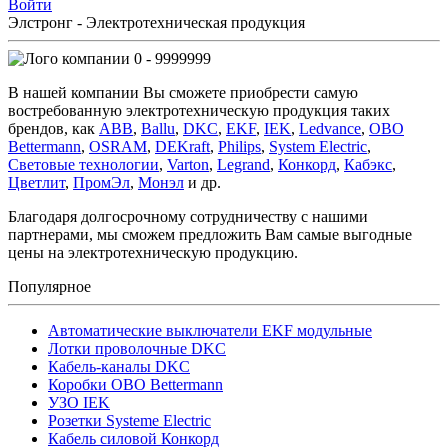
Войти
Элстронг - Электротехническая продукция
0 - 9999999
В нашей компании Вы сможете приобрести самую
востребованную электротехническую продукция таких
брендов, как
ABB
,
Ballu
,
DKC
,
EKF
,
IEK
,
Ledvance
,
OBO
Bettermann
,
OSRAM
,
DEKraft
,
Philips
,
System Electric
,
Световые технологии
,
Varton
,
Legrand
,
Конкорд
,
Кабэкс
,
Цветлит
,
ПромЭл
,
Монэл
и др.
Благодаря долгосрочному сотрудничеству с нашими
партнерами, мы сможем предложить Вам самые выгодные
цены на электротехническую продукцию.
Популярное
Автоматические выключатели EKF модульные
Лотки проволочные DKC
Кабель-каналы DKC
Коробки OBO Bettermann
УЗО IEK
Розетки Systeme Electric
Кабель силовой Конкорд