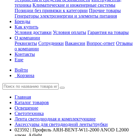
техника
Климатические и инженерные системы
Позиции без привязки к категории
Прочие товары
Генераторы электроэнергии и элементы питания
Бренды
Как купить
Условия доставки
Условия оплаты
Гарантия на товары
О компании
Реквизиты
Сотрудники
Вакансии
Вопрос-ответ
Отзывы
о компании
Контакты
Еще
Войти
Корзина
Главная
Каталог товаров
Освещение
Светотехника
Лента светодиодная и комплектующие
Аксессуары для светодиодной ленты/трубки
023592 | Профиль ARH-BENT-W11-2000 ANOD L2000
алюм. Arlight