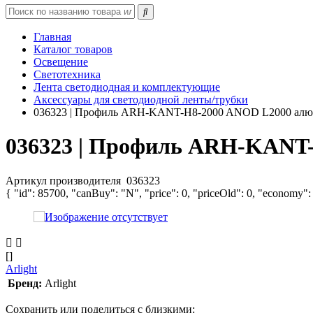
Главная
Каталог товаров
Освещение
Светотехника
Лента светодиодная и комплектующие
Аксессуары для светодиодной ленты/трубки
036323 | Профиль ARH-KANT-H8-2000 ANOD L2000 алюм.
036323 | Профиль ARH-KANT-
Артикул производителя
036323
{ "id": 85700, "canBuy": "N", "price": 0, "priceOld": 0, "economy":
[]
Arlight
Бренд:
Arlight
Сохранить или поделиться с близкими: