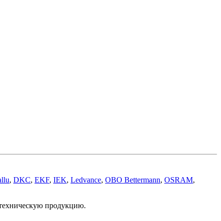
llu
,
DKC
,
EKF
,
IEK
,
Ledvance
,
OBO Bettermann
,
OSRAM
,
отехническую продукцию.