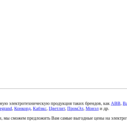
ную электротехническую продукция таких брендов, как
ABB
,
Ba
egrand
,
Конкорд
,
Кабэкс
,
Цветлит
,
ПромЭл
,
Монэл
и др.
ми, мы сможем предложить Вам самые выгодные цены на электр