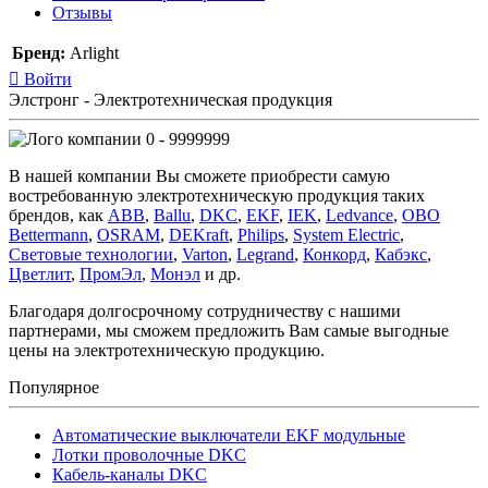
Отзывы
Бренд:
Arlight
Войти
Элстронг - Электротехническая продукция
0 - 9999999
В нашей компании Вы сможете приобрести самую
востребованную электротехническую продукция таких
брендов, как
ABB
,
Ballu
,
DKC
,
EKF
,
IEK
,
Ledvance
,
OBO
Bettermann
,
OSRAM
,
DEKraft
,
Philips
,
System Electric
,
Световые технологии
,
Varton
,
Legrand
,
Конкорд
,
Кабэкс
,
Цветлит
,
ПромЭл
,
Монэл
и др.
Благодаря долгосрочному сотрудничеству с нашими
партнерами, мы сможем предложить Вам самые выгодные
цены на электротехническую продукцию.
Популярное
Автоматические выключатели EKF модульные
Лотки проволочные DKC
Кабель-каналы DKC