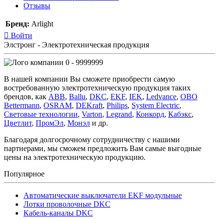
Отзывы
Бренд:
Arlight
Войти
Элстронг - Электротехническая продукция
0 - 9999999
В нашей компании Вы сможете приобрести самую
востребованную электротехническую продукция таких
брендов, как
ABB
,
Ballu
,
DKC
,
EKF
,
IEK
,
Ledvance
,
OBO
Bettermann
,
OSRAM
,
DEKraft
,
Philips
,
System Electric
,
Световые технологии
,
Varton
,
Legrand
,
Конкорд
,
Кабэкс
,
Цветлит
,
ПромЭл
,
Монэл
и др.
Благодаря долгосрочному сотрудничеству с нашими
партнерами, мы сможем предложить Вам самые выгодные
цены на электротехническую продукцию.
Популярное
Автоматические выключатели EKF модульные
Лотки проволочные DKC
Кабель-каналы DKC