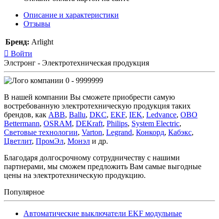
Описание и характеристики
Отзывы
Бренд:
Arlight
Войти
Элстронг - Электротехническая продукция
0 - 9999999
В нашей компании Вы сможете приобрести самую
востребованную электротехническую продукция таких
брендов, как
ABB
,
Ballu
,
DKC
,
EKF
,
IEK
,
Ledvance
,
OBO
Bettermann
,
OSRAM
,
DEKraft
,
Philips
,
System Electric
,
Световые технологии
,
Varton
,
Legrand
,
Конкорд
,
Кабэкс
,
Цветлит
,
ПромЭл
,
Монэл
и др.
Благодаря долгосрочному сотрудничеству с нашими
партнерами, мы сможем предложить Вам самые выгодные
цены на электротехническую продукцию.
Популярное
Автоматические выключатели EKF модульные