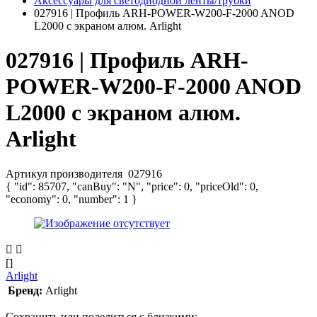
Аксессуары для светодиодной ленты/трубки
027916 | Профиль ARH-POWER-W200-F-2000 ANOD
L2000 с экраном алюм. Arlight
027916 | Профиль ARH-
POWER-W200-F-2000 ANOD
L2000 с экраном алюм.
Arlight
Артикул производителя
027916
{ "id": 85707, "canBuy": "N", "price": 0, "priceOld": 0,
"economy": 0, "number": 1 }
[]
Arlight
Бренд:
Arlight
Сохранить или поделиться с близкими: