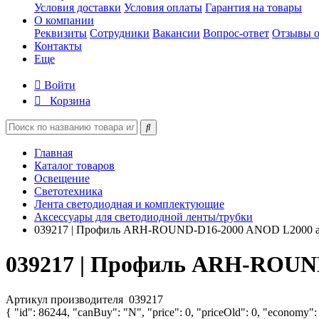
Условия доставки
Условия оплаты
Гарантия на товары
О компании
Реквизиты
Сотрудники
Вакансии
Вопрос-ответ
Отзывы о
Контакты
Еще
Войти
Корзина
Главная
Каталог товаров
Освещение
Светотехника
Лента светодиодная и комплектующие
Аксессуары для светодиодной ленты/трубки
039217 | Профиль ARH-ROUND-D16-2000 ANOD L2000 ал
039217 | Профиль ARH-ROUND
Артикул производителя
039217
{ "id": 86244, "canBuy": "N", "price": 0, "priceOld": 0, "economy":