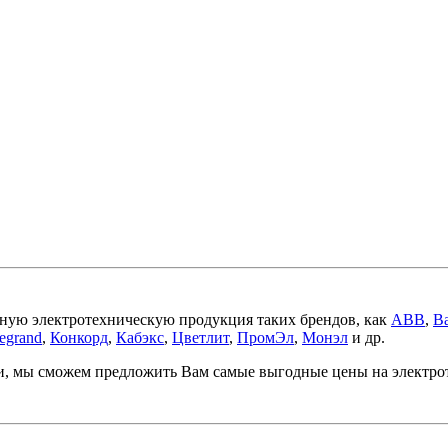
ную электротехническую продукция таких брендов, как
ABB
,
Ba
egrand
,
Конкорд
,
Кабэкс
,
Цветлит
,
ПромЭл
,
Монэл
и др.
ми, мы сможем предложить Вам самые выгодные цены на электр