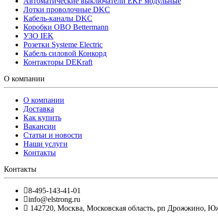
Автоматические выключатели EKF модульные
Лотки проволочные DKC
Кабель-каналы DKC
Коробки OBO Bettermann
УЗО IEK
Розетки Systeme Electric
Кабель силовой Конкорд
Контакторы DEKraft
О компании
О компании
Доставка
Как купить
Вакансии
Статьи и новости
Наши услуги
Контакты
Контакты
8-495-143-41-01
info@elstrong.ru
142720
,
Москва
,
Московская область, рп Дрожжино, Южна