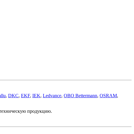
llu
,
DKC
,
EKF
,
IEK
,
Ledvance
,
OBO Bettermann
,
OSRAM
,
отехническую продукцию.