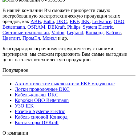
В нашей компании Вы сможете приобрести самую
востребованную электротехническую продукция таких
брендов, как
ABB
,
Ballu
,
DKC
,
EKF
,
IEK
,
Ledvance
,
OBO
Bettermann
,
OSRAM
,
DEKraft
,
Philips
,
System Electric
,
Световые технологии
,
Varton
,
Legrand
,
Конкорд
,
Кабэкс
,
Цветлит
,
ПромЭл
,
Монэл
и др.
Благодаря долгосрочному сотрудничеству с нашими
партнерами, мы сможем предложить Вам самые выгодные
цены на электротехническую продукцию.
Популярное
Автоматические выключатели EKF модульные
Лотки проволочные DKC
Кабель-каналы DKC
Коробки OBO Bettermann
УЗО IEK
Розетки Systeme Electric
Кабель силовой Конкорд
Контакторы DEKraft
О компании