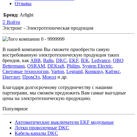
Отзывы
Бренд:
Arlight
Войти
Элстронг - Электротехническая продукция
0 - 9999999
В нашей компании Вы сможете приобрести самую
востребованную электротехническую продукция таких
брендов, как
ABB
,
Ballu
,
DKC
,
EKF
,
IEK
,
Ledvance
,
OBO
Bettermann
,
OSRAM
,
DEKraft
,
Philips
,
System Electric
,
Световые технологии
,
Varton
,
Legrand
,
Конкорд
,
Кабэкс
,
Цветлит
,
ПромЭл
,
Монэл
и др.
Благодаря долгосрочному сотрудничеству с нашими
партнерами, мы сможем предложить Вам самые выгодные
цены на электротехническую продукцию.
Популярное
Автоматические выключатели EKF модульные
Лотки проволочные DKC
Кабель-каналы DKC